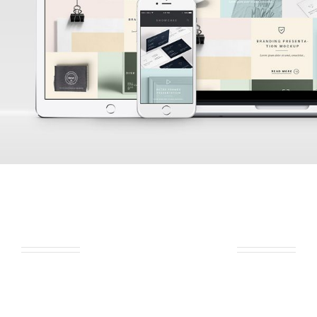
Ready to Talk?
DO YOU HAVE A BIG IDEA WE CAN HELP
WITH?